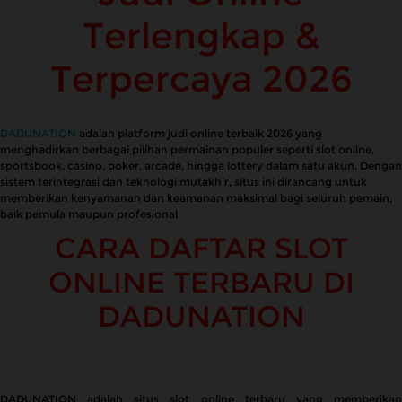
Terlengkap &
Terpercaya 2026
DADUNATION
adalah platform judi online terbaik 2026 yang
menghadirkan berbagai pilihan permainan populer seperti slot online,
sportsbook, casino, poker, arcade, hingga lottery dalam satu akun. Dengan
sistem terintegrasi dan teknologi mutakhir, situs ini dirancang untuk
memberikan kenyamanan dan keamanan maksimal bagi seluruh pemain,
baik pemula maupun profesional.
CARA DAFTAR SLOT
ONLINE TERBARU DI
DADUNATION
DADUNATION adalah situs slot online terbaru yang memberikan