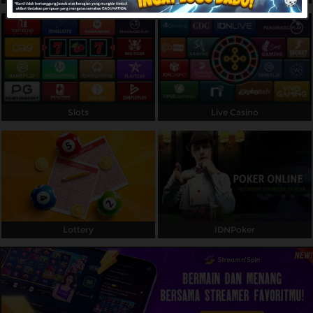
Referral
Promosi
Hubungi Kami
Live Chat
Slots
Live Casino
Pengaduan Customer
Pilih Bahasa:
Lottery
IDNPoker
MASUK
DAFTAR
&copy; DADUNATION: Login Situs Slot Online
Gampang Menang 2025. Hak Cipta Dilindungi.