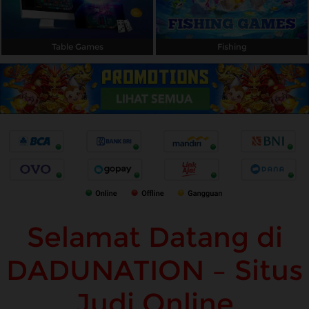
Table Games
Fishing
Selamat Datang di
DADUNATION – Situs
Judi Online