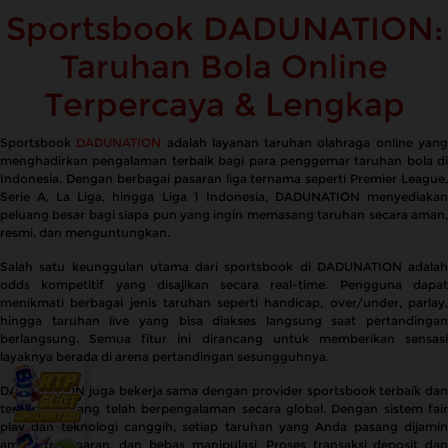
Sportsbook DADUNATION:
Taruhan Bola Online
Terpercaya & Lengkap
Sportsbook
DADUNATION
adalah layanan taruhan olahraga online yan
menghadirkan pengalaman terbaik bagi para penggemar taruhan bola di
Indonesia. Dengan berbagai pasaran liga ternama seperti Premier League,
Serie A, La Liga, hingga Liga 1 Indonesia, DADUNATION menyediakan
peluang besar bagi siapa pun yang ingin memasang taruhan secara aman,
resmi, dan menguntungkan.
Salah satu keunggulan utama dari sportsbook di DADUNATION adalah
odds kompetitif yang disajikan secara real-time. Pengguna dapat
menikmati berbagai jenis taruhan seperti handicap, over/under, parlay,
hingga taruhan live yang bisa diakses langsung saat pertandingan
berlangsung. Semua fitur ini dirancang untuk memberikan sensasi
layaknya berada di arena pertandingan sesungguhnya.
DADUNATION juga bekerja sama dengan provider sportsbook terbaik dan
terpercaya yang telah berpengalaman secara global. Dengan sistem fair
play dan teknologi canggih, setiap taruhan yang Anda pasang dijamin
aman, transparan, dan bebas manipulasi. Proses transaksi deposit dan